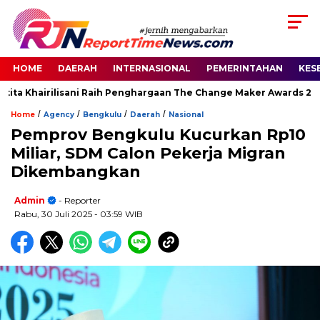
HOME
DAERAH
INTERNASIONAL
PEMERINTAHAN
KES
ita Khairilisani Raih Penghargaan The Change Maker Awards 2026
/
/
/
/
Home
Agency
Bengkulu
Daerah
Nasional
Pemprov Bengkulu Kucurkan Rp10
Miliar, SDM Calon Pekerja Migran
Dikembangkan
Admin
- Reporter
Rabu, 30 Juli 2025
- 03:59 WIB