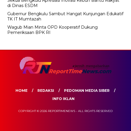
Sekda Bengkulu Apresiasi Inovasi Kebun Bantu Rakyat
di Dinas ESDM
Gubernur Bengkulu Sambut Hangat Kunjungan Edukatif
TK IT Mumtazah
Wagub Mian Minta OPD Kooperatif Dukung
Pemeriksaan BPK RI
HOME
REDAKSI
PEDOMAN MEDIA SIBER
INFO IKLAN
COPYRIGHT © 2026 REPORTIMENEWS - ALL RIGHTS RESERVED