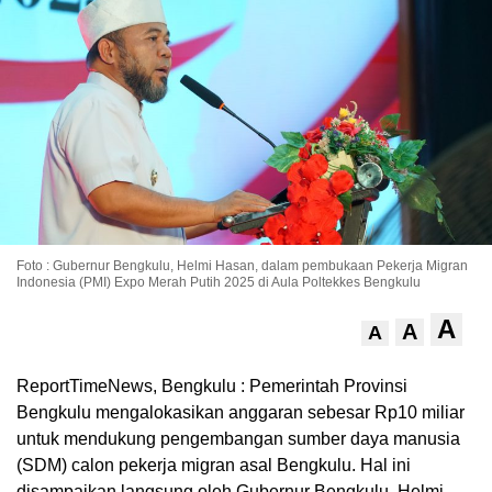
Foto : Gubernur Bengkulu, Helmi Hasan, dalam pembukaan Pekerja Migran
Indonesia (PMI) Expo Merah Putih 2025 di Aula Poltekkes Bengkulu
A
A
A
ReportTimeNews, Bengkulu : Pemerintah Provinsi
Bengkulu mengalokasikan anggaran sebesar Rp10 miliar
untuk mendukung pengembangan sumber daya manusia
(SDM) calon pekerja migran asal Bengkulu. Hal ini
disampaikan langsung oleh Gubernur Bengkulu, Helmi