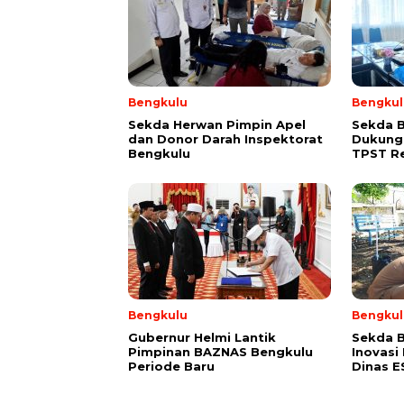
Bengkulu
Bengkul
Sekda Herwan Pimpin Apel
Sekda 
dan Donor Darah Inspektorat
Dukung
Bengkulu
TPST R
Bengkulu
Bengkul
Gubernur Helmi Lantik
Sekda B
Pimpinan BAZNAS Bengkulu
Inovasi
Periode Baru
Dinas 