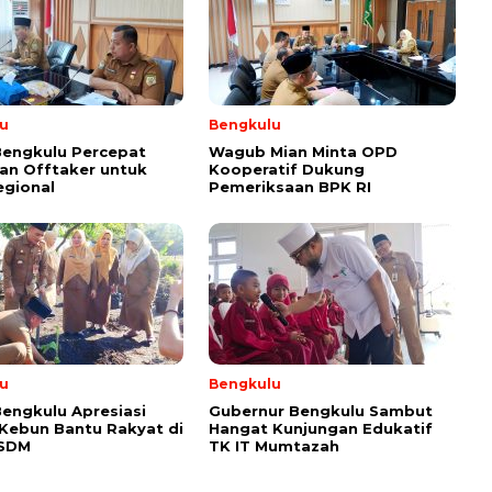
u
Bengkulu
Bengkulu Percepat
Wagub Mian Minta OPD
an Offtaker untuk
Kooperatif Dukung
egional
Pemeriksaan BPK RI
u
Bengkulu
engkulu Apresiasi
Gubernur Bengkulu Sambut
 Kebun Bantu Rakyat di
Hangat Kunjungan Edukatif
ESDM
TK IT Mumtazah