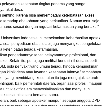
as pelayanan kesehatan tingkat pertama yang sangat
yarakat desa.
i penting, karena bisa menjembatani keterbatasan akses
a terhadap obat-obatan yang berkualitas. Namun tentu saja,
 harus sesuai dengan regulasi kefarmasian yang berlaku,”
n Universitas Indonesia ini menekankan keberhasilan apotek
ya soal penyediaan obat, tetapi juga menyangkut pengelolaan,
gga keterlibatan tenaga kefarmasian.
tikan pengadaannya tepat, pelayanannya profesional, dan
ker. Selain itu, perlu juga melihat kondisi riil desa seperti
DM, pola penyakit yang umum terjadi, hingga kemungkinan
gan klinik desa atau layanan kesehatan lainnya,” tambahnya.
 III yang membidangi kesehatan itu juga mengajak seluruh
tingan, baik pemerintah daerah, organisasi profesi, maupun
a untuk aktif dalam menyosialisasikan dan menyusun
ek desa ini secara bersama-sama.
peran, baik sebagai apoteker maupun sebagai anggota DPD