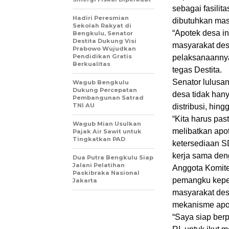
sebagai fasilit
Hadiri Peresmian
dibutuhkan mas
Sekolah Rakyat di
“Apotek desa in
Bengkulu, Senator
Destita Dukung Visi
masyarakat des
Prabowo Wujudkan
Pendidikan Gratis
pelaksanaannya
Berkualitas
tegas Destita.
Senator lulusa
Wagub Bengkulu
Dukung Percepatan
desa tidak han
Pembangunan Satrad
TNI AU
distribusi, hin
“Kita harus pas
Wagub Mian Usulkan
melibatkan apote
Pajak Air Sawit untuk
Tingkatkan PAD
ketersediaan S
kerja sama den
Dua Putra Bengkulu Siap
Jalani Pelatihan
Anggota Komite
Paskibraka Nasional
pemangku kepen
Jakarta
masyarakat des
mekanisme apot
“Saya siap ber