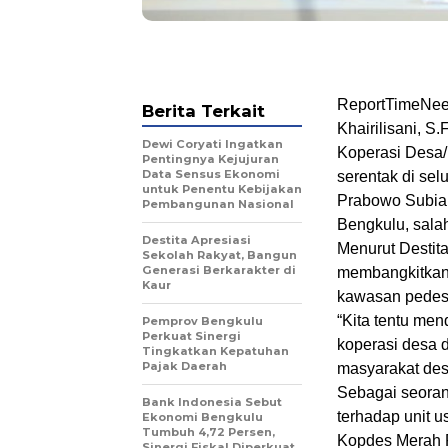
ReportTimeNees
Berita Terkait
Khairilisani, 
Dewi Coryati Ingatkan
Koperasi Desa/
Pentingnya Kejujuran
Data Sensus Ekonomi
serentak di sel
untuk Penentu Kebijakan
Prabowo Subiant
Pembangunan Nasional
Bengkulu, sala
Destita Apresiasi
Menurut Destita
Sekolah Rakyat, Bangun
Generasi Berkarakter di
membangkitkan 
Kaur
kawasan pedes
“Kita tentu men
Pemprov Bengkulu
Perkuat Sinergi
koperasi desa 
Tingkatkan Kepatuhan
Pajak Daerah
masyarakat desa
Sebagai seoran
Bank Indonesia Sebut
terhadap unit 
Ekonomi Bengkulu
Tumbuh 4,72 Persen,
Kopdes Merah P
Sinergi Fiskal Diperkuat