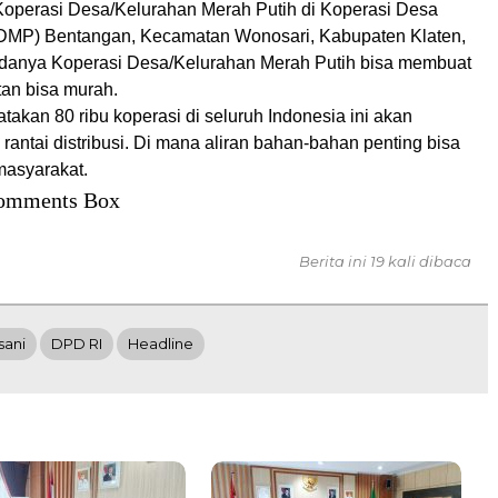
perasi Desa/Kelurahan Merah Putih di Koperasi Desa
DMP) Bentangan, Kecamatan Wonosari, Kabupaten Klaten,
danya Koperasi Desa/Kelurahan Merah Putih bisa membuat
tan bisa murah.
akan 80 ribu koperasi di seluruh Indonesia ini akan
ntai distribusi. Di mana aliran bahan-bahan penting bisa
masyarakat.
omments Box
Berita ini 19 kali dibaca
sani
DPD RI
Headline