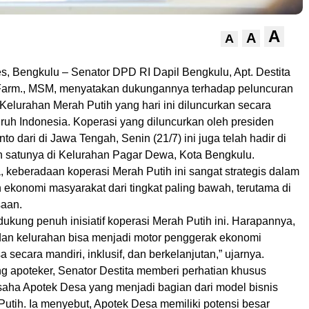
A
A
A
, Bengkulu – Senator DPD RI Dapil Bengkulu, Apt. Destita
S.Farm., MSM, menyatakan dukungannya terhadap peluncuran
Kelurahan Merah Putih yang hari ini diluncurkan secara
uruh Indonesia. Koperasi yang diluncurkan oleh presiden
o dari di Jawa Tengah, Senin (21/7) ini juga telah hadir di
h satunya di Kelurahan Pagar Dewa, Kota Bengkulu.
, keberadaan koperasi Merah Putih ini sangat strategis dalam
ekonomi masyarakat dari tingkat paling bawah, terutama di
aan.
dukung penuh inisiatif koperasi Merah Putih ini. Harapannya,
dan kelurahan bisa menjadi motor penggerak ekonomi
 secara mandiri, inklusif, dan berkelanjutan,” ujarnya.
g apoteker, Senator Destita memberi perhatian khusus
usaha Apotek Desa yang menjadi bagian dari model bisnis
utih. Ia menyebut, Apotek Desa memiliki potensi besar