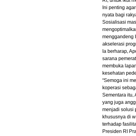
RI, untuk ikut
Ini penting aga
nyata bagi rakya
Sosialisasi mas
mengoptimalkan
menggandeng IA
akselerasi prog
Ia berharap, Ap
sarana pemerat
membuka lapang
kesehatan ped
“Semoga ini me
koperasi sebaga
Sementara itu, 
yang juga anggo
menjadi solusi
khususnya di w
terhadap fasilit
Presiden RI Pr