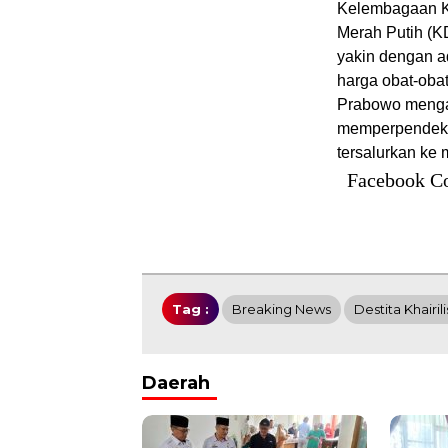
Kelembagaan Ko
Merah Putih (K
yakin dengan a
harga obat-oba
Prabowo mengat
memperpendek ra
tersalurkan ke 
Facebook C
Tag :
Breaking News
Destita Khairili
Daerah