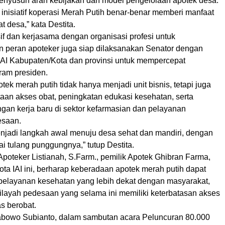
 menyusun arah kebijakan dan model pengelolaan apotek desa.
r inisiatif koperasi Merah Putih benar-benar memberi manfaat
t desa,” kata Destita.
if dan kerjasama dengan organisasi profesi untuk
 peran apoteker juga siap dilaksanakan Senator dengan
I Kabupaten/Kota dan provinsi untuk mempercepat
ram presiden.
otek merah putih tidak hanya menjadi unit bisnis, tetapi juga
aan akses obat, peningkatan edukasi kesehatan, serta
an kerja baru di sektor kefarmasian dan pelayanan
esaan.
njadi langkah awal menuju desa sehat dan mandiri, dengan
i tulang punggungnya,” tutup Destita.
Apoteker Listianah, S.Farm., pemilik Apotek Ghibran Farma,
ta IAI ini, berharap keberadaan apotek merah putih dapat
 pelayanan kesehatan yang lebih dekat dengan masyarakat,
ilayah pedesaan yang selama ini memiliki keterbatasan akses
as berobat.
abowo Subianto, dalam sambutan acara Peluncuran 80.000