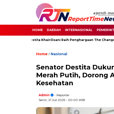
HOME
DAERAH
INTERNASIONAL
PEMERIN
Senayan, Destita Khairilisani Raih Penghargaan The Change Make
Home
Nasional
/
Senator Destita Duku
Merah Putih, Dorong 
Kesehatan
Admin
- Reporter
Senin, 21 Juli 2025
- 00:00 WIB