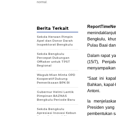
normal.
ReportTimeN
Berita Terkait
menindaklanju
Sekda Herwan Pimpin
Bengkulu, khu
Apel dan Donor Darah
Inspektorat Bengkulu
Pulau Baai da
Sekda Bengkulu
Dalam rapat ya
Percepat Dukungan
(15/7), Penja
Offtaker untuk TPST
Regional
menyampaikan b
Wagub Mian Minta OPD
“Saat ini kap
Kooperatif Dukung
Pemeriksaan BPK RI
Bahkan, kapal-
Antoni.
Gubernur Helmi Lantik
Pimpinan BAZNAS
Bengkulu Periode Baru
Ia menjelaskan
Presiden yang 
Sekda Bengkulu
Apresiasi Inovasi Kebun
pembentukan sa