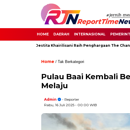
HOME
DAERAH
INTERNASIONAL
PEMERIN
di Senayan, Destita Khairilisani Raih Penghargaan The Change M
Home
/ Tak Berkategori
Pulau Baai Kembali B
Melaju
Admin
- Reporter
Rabu, 16 Juli 2025
- 00:00 WIB