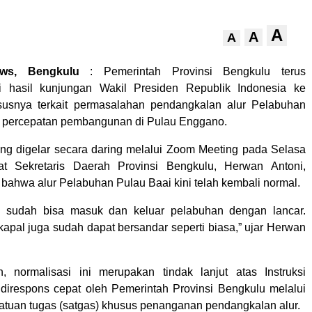
A
A
A
ews, Bengkulu
: Pemerintah Provinsi Bengkulu terus
ti hasil kunjungan Wakil Presiden Republik Indonesia ke
susnya terkait permasalahan pendangkalan alur Pelabuhan
n percepatan pembangunan di Pulau Enggano.
ng digelar secara daring melalui Zoom Meeting pada Selasa
bat Sekretaris Daerah Provinsi Bengkulu, Herwan Antoni,
ahwa alur Pelabuhan Pulau Baai kini telah kembali normal.
al sudah bisa masuk dan keluar pelabuhan dengan lancar.
kapal juga sudah dapat bersandar seperti biasa,” ujar Herwan
, normalisasi ini merupakan tindak lanjut atas Instruksi
direspons cepat oleh Pemerintah Provinsi Bengkulu melalui
tuan tugas (satgas) khusus penanganan pendangkalan alur.