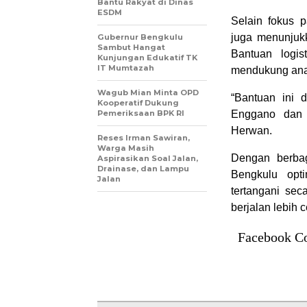
Bantu Rakyat di Dinas
ESDM
Selain fokus p
juga menunjuk
Gubernur Bengkulu
Sambut Hangat
Bantuan logis
Kunjungan Edukatif TK
IT Mumtazah
mendukung anak-
Wagub Mian Minta OPD
“Bantuan ini 
Kooperatif Dukung
Pemeriksaan BPK RI
Enggano dan 
Herwan.
Reses Irman Sawiran,
Warga Masih
Dengan berbag
Aspirasikan Soal Jalan,
Drainase, dan Lampu
Bengkulu opt
Jalan
tertangani se
berjalan lebih 
Facebook C