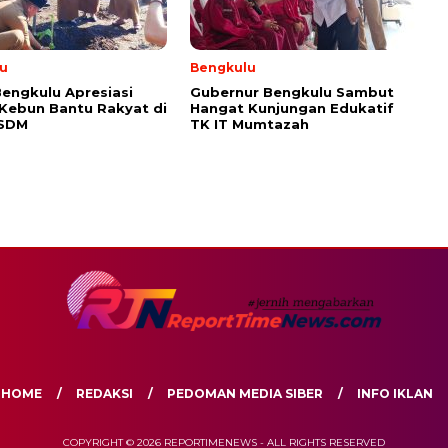
u
Bengkulu
engkulu Apresiasi
Gubernur Bengkulu Sambut
 Kebun Bantu Rakyat di
Hangat Kunjungan Edukatif
ESDM
TK IT Mumtazah
HOME
REDAKSI
PEDOMAN MEDIA SIBER
INFO IKLAN
COPYRIGHT © 2026 REPORTIMENEWS - ALL RIGHTS RESERVED