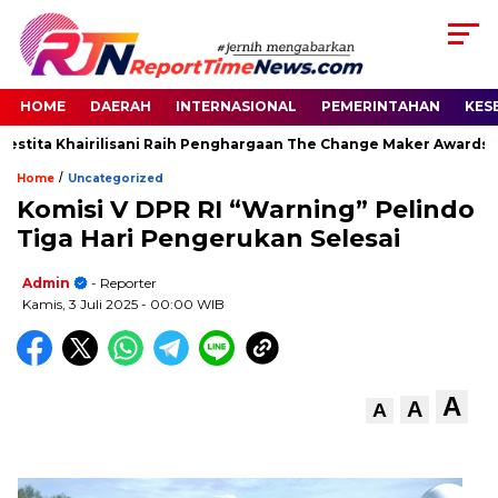
HOME
DAERAH
INTERNASIONAL
PEMERINTAHAN
KES
stita Khairilisani Raih Penghargaan The Change Maker Awards 20
/
Home
Uncategorized
Komisi V DPR RI “Warning” Pelindo
Tiga Hari Pengerukan Selesai
Admin
- Reporter
Kamis, 3 Juli 2025
- 00:00 WIB
A
A
A