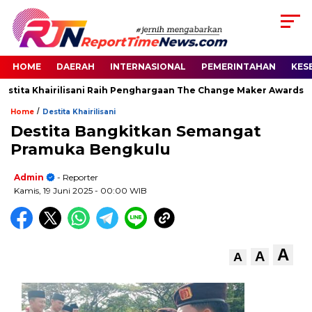
HOME
DAERAH
INTERNASIONAL
PEMERINTAHAN
KES
stita Khairilisani Raih Penghargaan The Change Maker Awards 202
/
Home
Destita Khairilisani
Destita Bangkitkan Semangat
Pramuka Bengkulu
Admin
- Reporter
Kamis, 19 Juni 2025
- 00:00 WIB
A
A
A