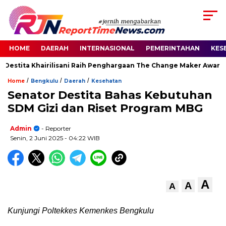
HOME
DAERAH
INTERNASIONAL
PEMERINTAHAN
KES
 Destita Khairilisani Raih Penghargaan The Change Maker Awards 
/
/
/
Home
Bengkulu
Daerah
Kesehatan
Senator Destita Bahas Kebutuhan
SDM Gizi dan Riset Program MBG
Admin
- Reporter
Senin, 2 Juni 2025
- 04:22 WIB
A
A
A
Kunjungi Poltekkes Kemenkes Bengkulu