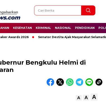
TAHAN
KESEHATAN
KRIMINAL
NASIONAL
PENDIDIKAN
POLI
r Awards 2026
Senator Destita Ajak Masyarakat Selamatkan 
ubernur Bengkulu Helmi di
aran
A
A
A