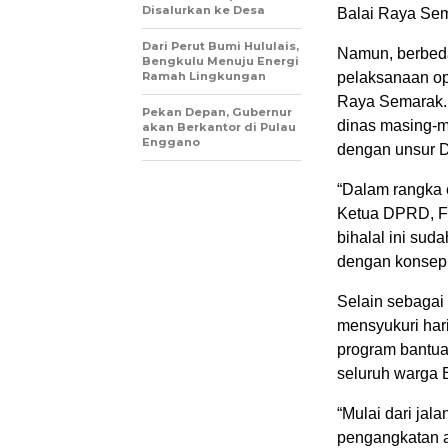
Disalurkan ke Desa
Balai Raya Sem
Dari Perut Bumi Hululais,
Namun, berbeda
Bengkulu Menuju Energi
pelaksanaan ope
Ramah Lingkungan
Raya Semarak. 
Pekan Depan, Gubernur
dinas masing-m
akan Berkantor di Pulau
Enggano
dengan unsur 
“Dalam rangka e
Ketua DPRD, Fo
bihalal ini suda
dengan konsep 
Selain sebagai
mensyukuri har
program bantua
seluruh warga 
“Mulai dari jal
pengangkatan an