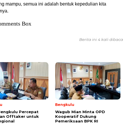
ng mampu, semua ini adalah bentuk kepedulian kita
nya.
omments Box
Berita ini 4 kali dibaca
u
Bengkulu
Bengkulu Percepat
Wagub Mian Minta OPD
an Offtaker untuk
Kooperatif Dukung
egional
Pemeriksaan BPK RI