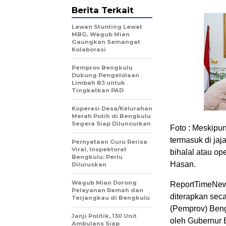
Berita Terkait
Lawan Stunting Lewat
MBG, Wagub Mian
Gaungkan Semangat
Kolaborasi
Pemprov Bengkulu
Dukung Pengelolaan
Limbah B3 untuk
Tingkatkan PAD
Koperasi Desa/Kelurahan
Merah Putih di Bengkulu
Segera Siap Diluncurkan
Foto : Meskipun
termasuk di jaj
Pernyataan Guru Rerisa
Viral, Inspektorat
bihalal atau o
Bengkulu: Perlu
Hasan.
Diluruskan
Wagub Mian Dorong
ReportTimeNews
Pelayanan Ramah dan
diterapkan seca
Terjangkau di Bengkulu
(Pemprov) Bengk
Janji Politik, 130 Unit
oleh Gubernur 
Ambulans Siap