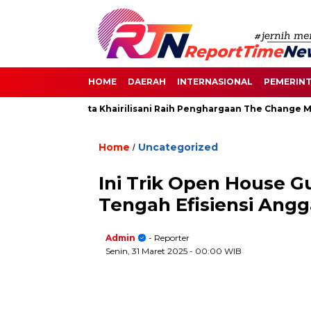
HOME
DAERAH
INTERNASIONAL
PEMERIN
 Senayan, Destita Khairilisani Raih Penghargaan The Change Make
Home
Uncategorized
/
Ini Trik Open House G
Tengah Efisiensi Angg
Admin
- Reporter
Senin, 31 Maret 2025
- 00:00 WIB