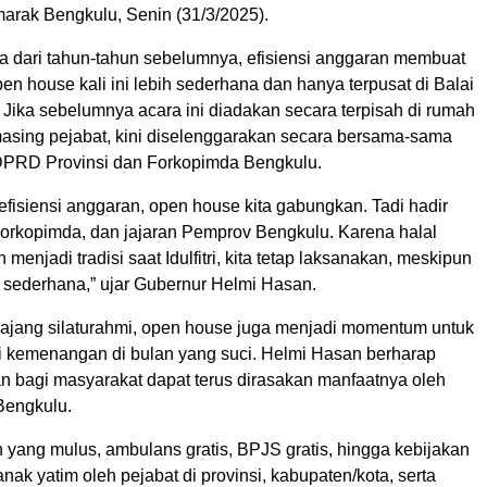
arak Bengkulu, Senin (31/3/2025).
 dari tahun-tahun sebelumnya, efisiensi anggaran membuat
n house kali ini lebih sederhana dan hanya terpusat di Balai
Jika sebelumnya acara ini diadakan secara terpisah di rumah
asing pejabat, kini diselenggarakan secara bersama-sama
DPRD Provinsi dan Forkopimda Bengkulu.
fisiensi anggaran, open house kita gabungkan. Tadi hadir
rkopimda, dan jajaran Pemprov Bengkulu. Karena halal
h menjadi tradisi saat Idulfitri, kita tetap laksanakan, meskipun
sederhana,” ujar Gubernur Helmi Hasan.
 ajang silaturahmi, open house juga menjadi momentum untuk
i kemenangan di bulan yang suci. Helmi Hasan berharap
n bagi masyarakat dapat terus dirasakan manfaatnya oleh
Bengkulu.
an yang mulus, ambulans gratis, BPJS gratis, hingga kebijakan
ak yatim oleh pejabat di provinsi, kabupaten/kota, serta