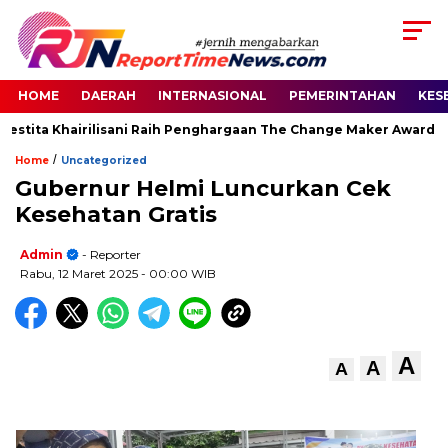
HOME
DAERAH
INTERNASIONAL
PEMERINTAHAN
KES
estita Khairilisani Raih Penghargaan The Change Maker Awards 20
/
Home
Uncategorized
Gubernur Helmi Luncurkan Cek
Kesehatan Gratis
Admin
- Reporter
Rabu, 12 Maret 2025
- 00:00 WIB
A
A
A