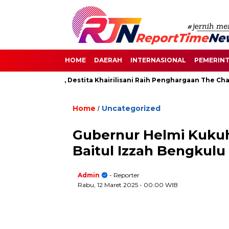
HOME
DAERAH
INTERNASIONAL
PEMERIN
an di Senayan, Destita Khairilisani Raih Penghargaan The Chang
Home
Uncategorized
/
Gubernur Helmi Kuku
Baitul Izzah Bengkulu
Admin
- Reporter
Rabu, 12 Maret 2025
- 00:00 WIB