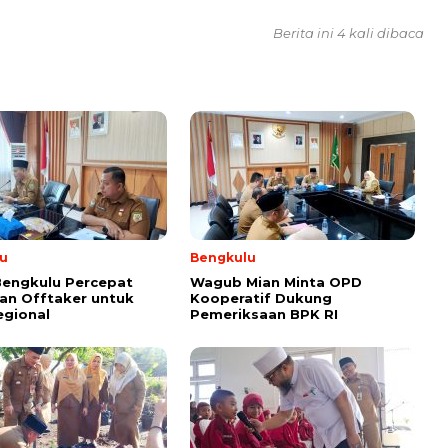
Berita ini 4 kali dibaca
u
Bengkulu
Bengkulu Percepat
Wagub Mian Minta OPD
an Offtaker untuk
Kooperatif Dukung
egional
Pemeriksaan BPK RI