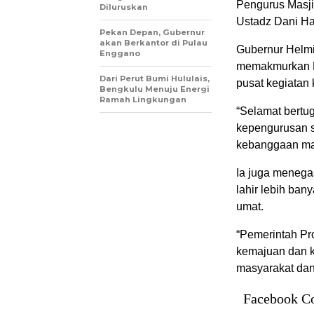
Pengurus Masji
Diluruskan
Ustadz Dani H
Pekan Depan, Gubernur
akan Berkantor di Pulau
Gubernur Helmi
Enggano
memakmurkan Ma
Dari Perut Bumi Hululais,
pusat kegiatan
Bengkulu Menuju Energi
Ramah Lingkungan
“Selamat bertu
kepengurusan 
kebanggaan mas
Ia juga menega
lahir lebih ba
umat.
“Pemerintah Pr
kemajuan dan k
masyarakat dan
Facebook C