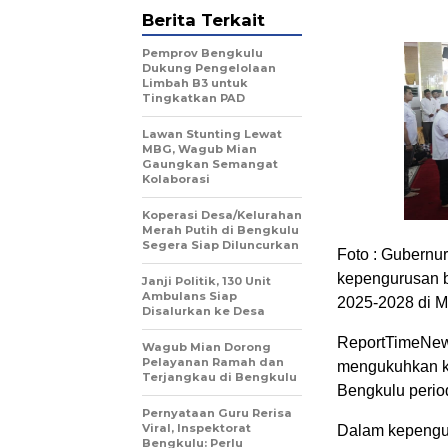
Berita Terkait
Pemprov Bengkulu
Dukung Pengelolaan
Limbah B3 untuk
Tingkatkan PAD
Lawan Stunting Lewat
MBG, Wagub Mian
Gaungkan Semangat
Kolaborasi
Koperasi Desa/Kelurahan
Merah Putih di Bengkulu
Segera Siap Diluncurkan
Foto : Gubernu
kepengurusan b
Janji Politik, 130 Unit
Ambulans Siap
2025-2028 di Ma
Disalurkan ke Desa
ReportTimeNew
Wagub Mian Dorong
Pelayanan Ramah dan
mengukuhkan ke
Terjangkau di Bengkulu
Bengkulu period
Pernyataan Guru Rerisa
Viral, Inspektorat
Dalam kepenguru
Bengkulu: Perlu