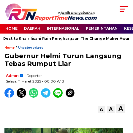
HOME
DAERAH
INTERNASIONAL
PEMERINTAHAN
KES
Destita Khairilisani Raih Penghargaan The Change Maker Awards 
/
Home
Uncategorized
Gubernur Helmi Turun Langsung
Tebas Rumput Liar
Admin
- Reporter
Selasa, 11 Maret 2025
- 00:00 WIB
A
A
A