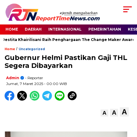
HOME
DAERAH
INTERNASIONAL
PEMERINTAHAN
KES
estita Khairilisani Raih Penghargaan The Change Maker Awards 2
/
Home
Uncategorized
Gubernur Helmi Pastikan Gaji THL
Segera Dibayarkan
Admin
- Reporter
Jumat, 7 Maret 2025
- 00:00 WIB
A
A
A