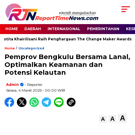
HOME
DAERAH
INTERNASIONAL
PEMERINTAHAN
KES
stita Khairilisani Raih Penghargaan The Change Maker Awards 202
/
Home
Uncategorized
Pemprov Bengkulu Bersama Lanal,
Optimalkan Keamanan dan
Potensi Kelautan
Admin
- Reporter
Selasa, 4 Maret 2025
- 00:00 WIB
A
A
A