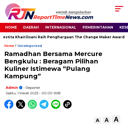
HOME
DAERAH
INTERNASIONAL
PEMERINTAHAN
KES
estita Khairilisani Raih Penghargaan The Change Maker Awards 20
/
Home
Uncategorized
Ramadhan Bersama Mercure
Bengkulu : Beragam Pilihan
Kuliner Istimewa “Pulang
Kampung”
Admin
- Reporter
Sabtu, 1 Maret 2025
- 00:00 WIB
A
A
A