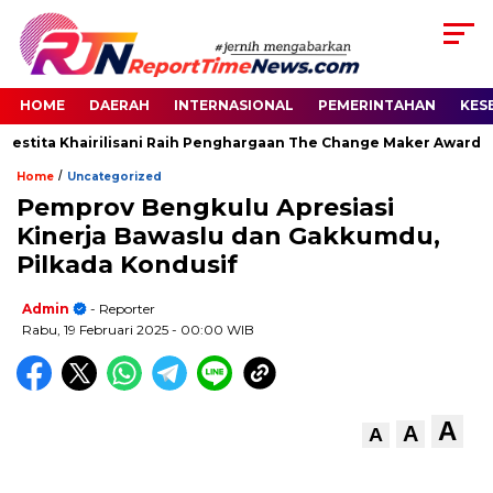
HOME
DAERAH
INTERNASIONAL
PEMERINTAHAN
KES
estita Khairilisani Raih Penghargaan The Change Maker Awards 2
/
Home
Uncategorized
Pemprov Bengkulu Apresiasi
Kinerja Bawaslu dan Gakkumdu,
Pilkada Kondusif
Admin
- Reporter
Rabu, 19 Februari 2025
- 00:00 WIB
A
A
A