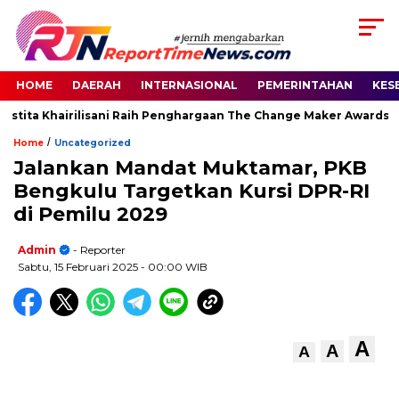
HOME
DAERAH
INTERNASIONAL
PEMERINTAHAN
KES
stita Khairilisani Raih Penghargaan The Change Maker Awards 202
/
Home
Uncategorized
Jalankan Mandat Muktamar, PKB
Bengkulu Targetkan Kursi DPR-RI
di Pemilu 2029
Admin
- Reporter
Sabtu, 15 Februari 2025
- 00:00 WIB
A
A
A