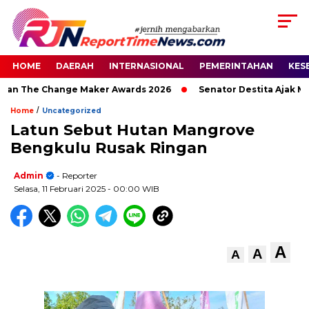
HOME
DAERAH
INTERNASIONAL
PEMERINTAHAN
KES
gaan The Change Maker Awards 2026
Senator Destita Ajak Mas
/
Home
Uncategorized
Latun Sebut Hutan Mangrove
Bengkulu Rusak Ringan
Admin
- Reporter
Selasa, 11 Februari 2025
- 00:00 WIB
A
A
A