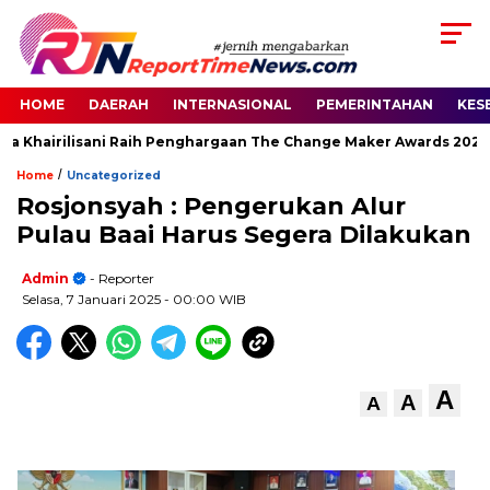
HOME
DAERAH
INTERNASIONAL
PEMERINTAHAN
KES
a Khairilisani Raih Penghargaan The Change Maker Awards 2026
/
Home
Uncategorized
Rosjonsyah : Pengerukan Alur
Pulau Baai Harus Segera Dilakukan
Admin
- Reporter
Selasa, 7 Januari 2025
- 00:00 WIB
A
A
A