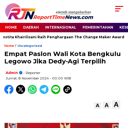
HOME
DAERAH
INTERNASIONAL
PEMERINTAHAN
KES
estita Khairilisani Raih Penghargaan The Change Maker Awards 20
/
Home
Uncategorized
Empat Paslon Wali Kota Bengkulu
Legowo Jika Dedy-Agi Terpilih
Admin
- Reporter
Jumat, 8 November 2024
- 00:00 WIB
A
A
A