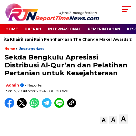
HOME
DAERAH
INTERNASIONAL
PEMERINTAHAN
KES
ta Khairilisani Raih Penghargaan The Change Maker Awards 2026
/
Home
Uncategorized
Sekda Bengkulu Apresiasi
Distribusi Al-Qur’an dan Pelatihan
Pertanian untuk Kesejahteraan
Admin
- Reporter
Senin, 7 Oktober 2024
- 00:00 WIB
A
A
A