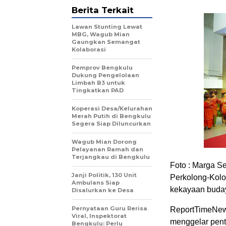
Berita Terkait
Lawan Stunting Lewat
MBG, Wagub Mian
Gaungkan Semangat
Kolaborasi
Pemprov Bengkulu
Dukung Pengelolaan
Limbah B3 untuk
Tingkatkan PAD
Koperasi Desa/Kelurahan
Merah Putih di Bengkulu
Segera Siap Diluncurkan
Wagub Mian Dorong
Pelayanan Ramah dan
Terjangkau di Bengkulu
Foto : Marga S
Janji Politik, 130 Unit
Perkolong-Kolo
Ambulans Siap
kekayaan buday
Disalurkan ke Desa
Pernyataan Guru Rerisa
ReportTimeNews
Viral, Inspektorat
menggelar pent
Bengkulu: Perlu