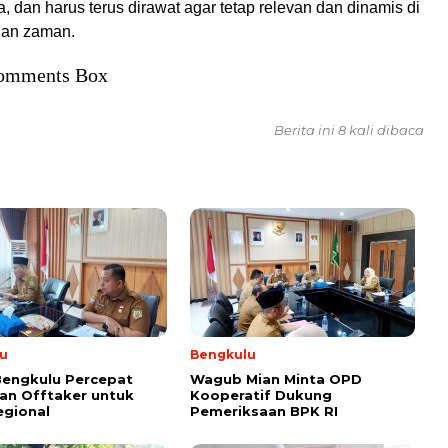
a, dan harus terus dirawat agar tetap relevan dan dinamis di
han zaman.
omments Box
Berita ini 8 kali dibaca
u
Bengkulu
Bengkulu Percepat
Wagub Mian Minta OPD
an Offtaker untuk
Kooperatif Dukung
egional
Pemeriksaan BPK RI