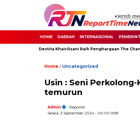
HOME
DAERAH
INTERNASIONAL
PEMERIN
 di Senayan, Destita Khairilisani Raih Penghargaan The Change 
Home
Uncategorized
/
Usin : Seni Perkolong
temurun
Admin
- Reporter
Selasa, 3 September 2024
- 00:00 WIB