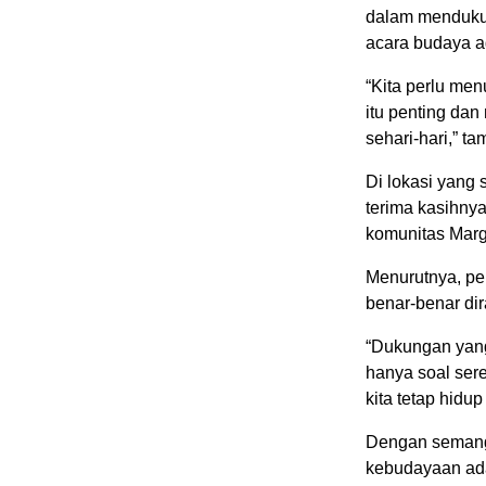
dalam mendukun
acara budaya a
“Kita perlu me
itu penting dan
sehari-hari,” t
Di lokasi yang
terima kasihny
komunitas Marg
Menurutnya, per
benar-benar dir
“Dukungan yang 
hanya soal ser
kita tetap hidup
Dengan semanga
kebudayaan ad