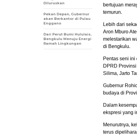
Diluruskan
bertujuan mera
temurun.
Pekan Depan, Gubernur
akan Berkantor di Pulau
Enggano
Lebih dari sek
Aron Mburo Ate
Dari Perut Bumi Hululais,
melestarikan w
Bengkulu Menuju Energi
Ramah Lingkungan
di Bengkulu.
Pentas seni ini
DPRD Provinsi 
Silima, Jarto T
Gubernur Rohi
budaya di Provi
Dalam kesempat
ekspresi yang i
Menurutnya, ke
terus dipeliha