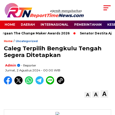
HOME
DAERAH
INTERNASIONAL
PEMERINTAHAN
KES
hargaan The Change Maker Awards 2026
Senator Destita Ajak
/
Home
Uncategorized
Caleg Terpilih Bengkulu Tengah
Segera Ditetapkan
Admin
- Reporter
Jumat, 2 Agustus 2024
- 00:00 WIB
A
A
A