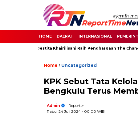
HOME
DAERAH
INTERNASIONAL
PEMERIN
 Senayan, Destita Khairilisani Raih Penghargaan The Change Mak
Home
Uncategorized
/
KPK Sebut Tata Kelol
Bengkulu Terus Memb
Admin
- Reporter
Rabu, 24 Juli 2024
- 00:00 WIB