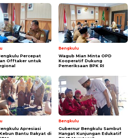
u
Bengkulu
Bengkulu Percepat
Wagub Mian Minta OPD
an Offtaker untuk
Kooperatif Dukung
egional
Pemeriksaan BPK RI
u
Bengkulu
engkulu Apresiasi
Gubernur Bengkulu Sambut
 Kebun Bantu Rakyat di
Hangat Kunjungan Edukatif