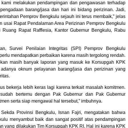
i kami melakukan pendampingan dan pengawasan terhadap
r pengadaan barang/jasa dan hari ini bidang perizinan. Jadi,
merintahan Pemprov Bengkulu sejauh ini terus membaik,” jelas
in usai Rapat Pendalaman Area Perizinan Pemprov Bengkulu
i Ruang Rapat Rafflesia, Kantor Gubernur Bengkulu, Rabu
n, Survei Penilaian Integritas (SPI) Pemprov Bengkulu
perlu mendapatkan perbaikan karena masih tergolong rendah.
abkan masih banyak laporan yang masuk ke Korsupgah KPK
si adanya oknum pelayanan barang/jasa dan perizinan yang
itas.
us bekerja lebih keras lagi karena terkait masalah komitmen.
 sudah bertemu dengan Pak Gubernur dan Pak Gubernur
tmen serta siap mengawal hal tersebut,” imbuhnya.
, Sekda Provinsi Bengkulu, Isnan Fajri, mengatakan bahwa
ulu menyambut baik dan sangat positif atas pendampingan
 yang dilakukan Tim Korsupgah KPK RI. Hal ini karena KPK