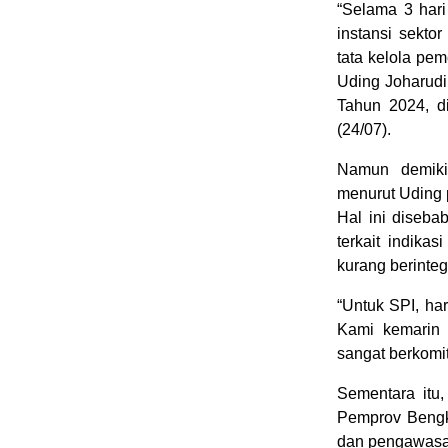
“Selama 3 har
instansi sekto
tata kelola pe
Uding Joharud
Tahun 2024, d
(24/07).
Namun demikia
menurut Uding 
Hal ini diseb
terkait indika
kurang berintegr
“Untuk SPI, har
Kami kemarin
sangat berkomi
Sementara itu
Pemprov Bengk
dan pengawasan