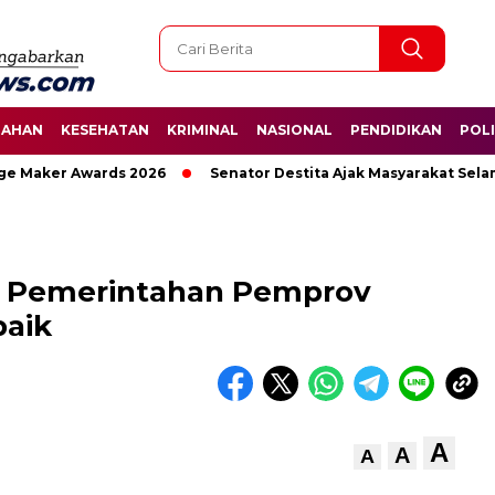
TAHAN
KESEHATAN
KRIMINAL
NASIONAL
PENDIDIKAN
POLI
er Awards 2026
Senator Destita Ajak Masyarakat Selamatkan
a Pemerintahan Pemprov
aik
A
A
A