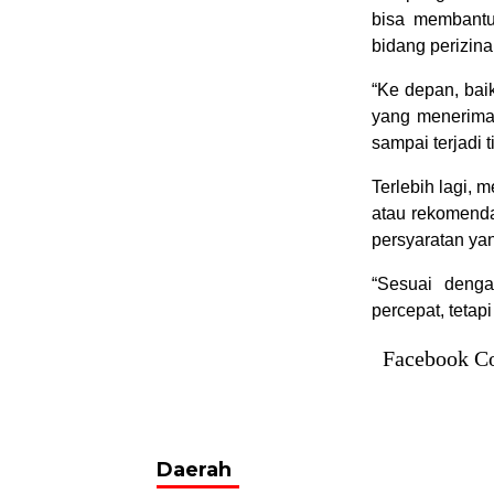
bisa membantu
bidang perizina
“Ke depan, bai
yang menerima 
sampai terjadi 
Terlebih lagi,
atau rekomenda
persyaratan yan
“Sesuai denga
percepat, tetap
Facebook C
Daerah