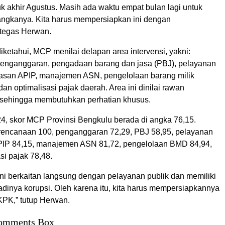
k akhir Agustus. Masih ada waktu empat bulan lagi untuk
ngkanya. Kita harus mempersiapkan ini dengan
tegas Herwan.
ketahui, MCP menilai delapan area intervensi, yakni:
enganggaran, pengadaan barang dan jasa (PBJ), pelayanan
asan APIP, manajemen ASN, pengelolaan barang milik
an optimalisasi pajak daerah. Area ini dinilai rawan
sehingga membutuhkan perhatian khusus.
4, skor MCP Provinsi Bengkulu berada di angka 76,15.
rencanaan 100, penganggaran 72,29, PBJ 58,95, pelayanan
APIP 84,15, manajemen ASN 81,72, pengelolaan BMD 84,94,
si pajak 78,48.
ini berkaitan langsung dengan pelayanan publik dan memiliki
erjadinya korupsi. Oleh karena itu, kita harus mempersiapkannya
KPK,” tutup Herwan.
omments Box