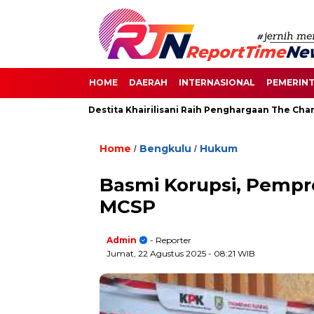
HOME
DAERAH
INTERNASIONAL
PEMERIN
 di Senayan, Destita Khairilisani Raih Penghargaan The Change 
Home
Bengkulu
Hukum
/
/
Basmi Korupsi, Pemp
MCSP
Admin
- Reporter
Jumat, 22 Agustus 2025
- 08:21 WIB