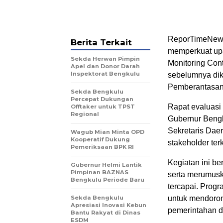
ReporTimeNews,
Berita Terkait
memperkuat upa
Sekda Herwan Pimpin
Monitoring Cont
Apel dan Donor Darah
Inspektorat Bengkulu
sebelumnya dik
Pemberantasan 
Sekda Bengkulu
Percepat Dukungan
Rapat evaluasi
Offtaker untuk TPST
Regional
Gubernur Bengk
Sekretaris Daer
Wagub Mian Minta OPD
Kooperatif Dukung
stakeholder terk
Pemeriksaan BPK RI
Kegiatan ini be
Gubernur Helmi Lantik
Pimpinan BAZNAS
serta merumusk
Bengkulu Periode Baru
tercapai. Prog
Sekda Bengkulu
untuk mendorong
Apresiasi Inovasi Kebun
pemerintahan d
Bantu Rakyat di Dinas
ESDM