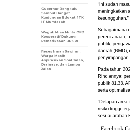
“Ini sudah masu
Gubernur Bengkulu
meningkatkan a
Sambut Hangat
Kunjungan Edukatif TK
kesungguhan,” 
IT Mumtazah
Sebagaimana di
Wagub Mian Minta OPD
perencanaan, p
Kooperatif Dukung
Pemeriksaan BPK RI
publik, pengaw
daerah (BMD), d
Reses Irman Sawiran,
Warga Masih
penyimpangan 
Aspirasikan Soal Jalan,
Drainase, dan Lampu
Jalan
Pada tahun 202
Rinciannya: pe
publik 81,33, 
serta optimalisa
“Delapan area 
risiko tinggi t
sesuai arahan 
Facebook C