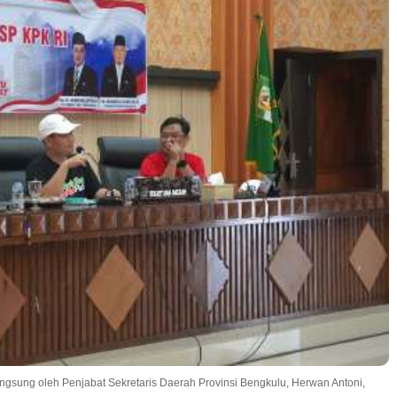
ngsung oleh Penjabat Sekretaris Daerah Provinsi Bengkulu, Herwan Antoni,