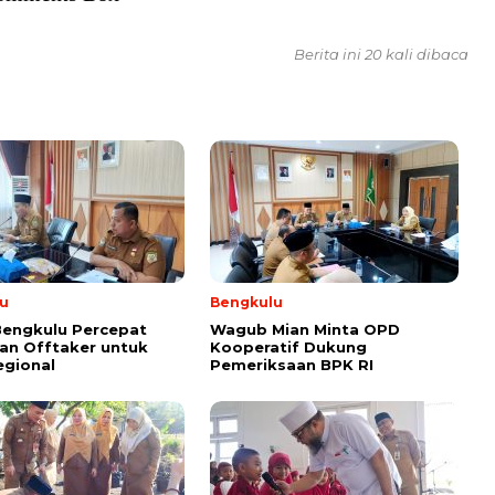
Berita ini 20 kali dibaca
u
Bengkulu
Bengkulu Percepat
Wagub Mian Minta OPD
an Offtaker untuk
Kooperatif Dukung
egional
Pemeriksaan BPK RI