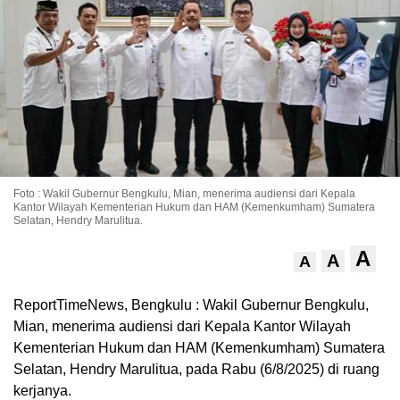
Foto : Wakil Gubernur Bengkulu, Mian, menerima audiensi dari Kepala
Kantor Wilayah Kementerian Hukum dan HAM (Kemenkumham) Sumatera
Selatan, Hendry Marulitua.
A
A
A
ReportTimeNews, Bengkulu : Wakil Gubernur Bengkulu,
Mian, menerima audiensi dari Kepala Kantor Wilayah
Kementerian Hukum dan HAM (Kemenkumham) Sumatera
Selatan, Hendry Marulitua, pada Rabu (6/8/2025) di ruang
kerjanya.