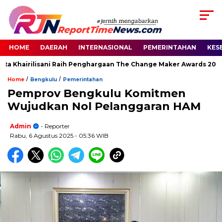
HOME
DAERAH
INTERNASIONAL
PEMERINTAHAN
KES
ta Khairilisani Raih Penghargaan The Change Maker Awards 2026
/
/
Home
Bengkulu
Pemerintahan
Pemprov Bengkulu Komitmen
Wujudkan Nol Pelanggaran HAM
Admin
- Reporter
Rabu, 6 Agustus 2025
- 05:36 WIB