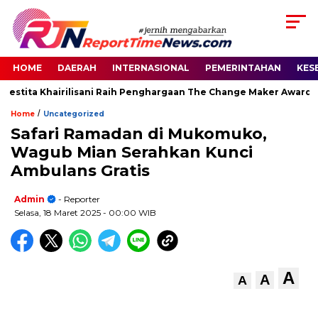
HOME
DAERAH
INTERNASIONAL
PEMERINTAHAN
KES
estita Khairilisani Raih Penghargaan The Change Maker Awards 2
/
Home
Uncategorized
Safari Ramadan di Mukomuko,
Wagub Mian Serahkan Kunci
Ambulans Gratis
Admin
- Reporter
Selasa, 18 Maret 2025
- 00:00 WIB
A
A
A