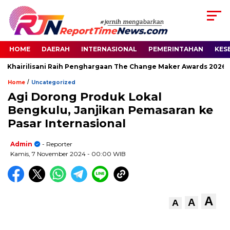
HOME
DAERAH
INTERNASIONAL
PEMERINTAHAN
KES
 Khairilisani Raih Penghargaan The Change Maker Awards 2026
/
Home
Uncategorized
Agi Dorong Produk Lokal
Bengkulu, Janjikan Pemasaran ke
Pasar Internasional
Admin
- Reporter
Kamis, 7 November 2024
- 00:00 WIB
A
A
A