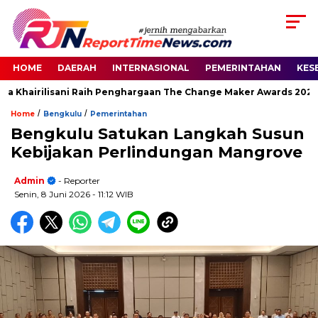
HOME
DAERAH
INTERNASIONAL
PEMERINTAHAN
KES
a Khairilisani Raih Penghargaan The Change Maker Awards 2026
/
/
Home
Bengkulu
Pemerintahan
Bengkulu Satukan Langkah Susun
Kebijakan Perlindungan Mangrove
Admin
- Reporter
Senin, 8 Juni 2026
- 11:12 WIB