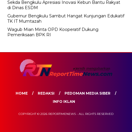
Sekda Bengkulu Apresiasi Inovasi Kebun Bantu Rakyat
di Dinas ESDM
Gubernur Bengkulu Sambut Hangat Kunjungan Edukatif
TK IT Mumtazah
Wagub Mian Minta OPD Kooperatif Dukung
Pemeriksaan BPK RI
HOME
REDAKSI
PEDOMAN MEDIA SIBER
INFO IKLAN
COPYRIGHT © 2026 REPORTIMENEWS - ALL RIGHTS RESERVED