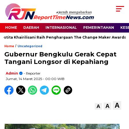
HOME
DAERAH
INTERNASIONAL
PEMERINTAHAN
KES
stita Khairilisani Raih Penghargaan The Change Maker Awards 20
/
Home
Uncategorized
Gubernur Bengkulu Gerak Cepat
Tangani Longsor di Kepahiang
Admin
- Reporter
Jumat, 14 Maret 2025
- 00:00 WIB
A
A
A