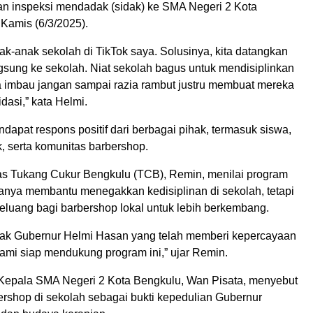
n inspeksi mendadak (sidak) ke SMA Negeri 2 Kota
Kamis (6/3/2025).
nak-anak sekolah di TikTok saya. Solusinya, kita datangkan
gsung ke sekolah. Niat sekolah bagus untuk mendisiplinkan
ya imbau jangan sampai razia rambut justru membuat mereka
idasi,” kata Helmi.
dapat respons positif dari berbagai pihak, termasuk siswa,
, serta komunitas barbershop.
s Tukang Cukur Bengkulu (TCB), Remin, menilai program
hanya membantu menegakkan kedisiplinan di sekolah, tetapi
eluang bagi barbershop lokal untuk lebih berkembang.
Pak Gubernur Helmi Hasan yang telah memberi kepercayaan
ami siap mendukung program ini,” ujar Remin.
 Kepala SMA Negeri 2 Kota Bengkulu, Wan Pisata, menyebut
ershop di sekolah sebagai bukti kepedulian Gubernur