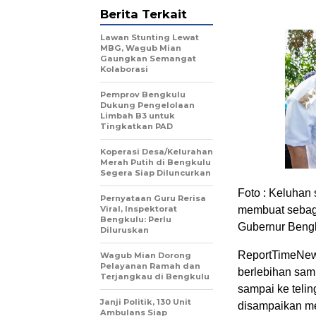
Berita Terkait
Lawan Stunting Lewat
MBG, Wagub Mian
Gaungkan Semangat
Kolaborasi
Pemprov Bengkulu
Dukung Pengelolaan
Limbah B3 untuk
Tingkatkan PAD
Koperasi Desa/Kelurahan
Merah Putih di Bengkulu
Segera Siap Diluncurkan
Foto : Keluhan 
Pernyataan Guru Rerisa
Viral, Inspektorat
membuat sebagi
Bengkulu: Perlu
Gubernur Bengk
Diluruskan
ReportTimeNews
Wagub Mian Dorong
Pelayanan Ramah dan
berlebihan sam
Terjangkau di Bengkulu
sampai ke teli
Janji Politik, 130 Unit
disampaikan mel
Ambulans Siap