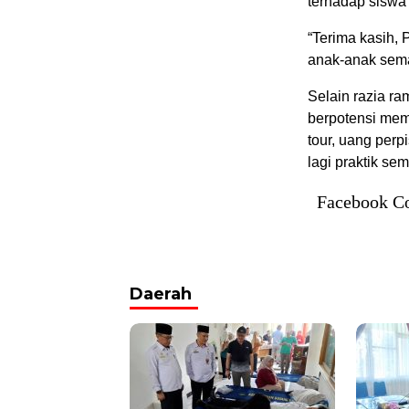
terhadap siswa
“Terima kasih, 
anak-anak sema
Selain razia ra
berpotensi memb
tour, uang perp
lagi praktik se
Facebook C
Daerah