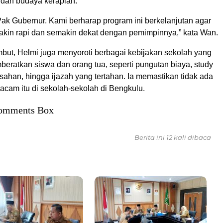
 dan budaya kerapian.
Pak Gubernur. Kami berharap program ini berkelanjutan agar
kin rapi dan semakin dekat dengan pemimpinnya,” kata Wan.
mbut, Helmi juga menyoroti berbagai kebijakan sekolah yang
eratkan siswa dan orang tua, seperti pungutan biaya, study
isahan, hingga ijazah yang tertahan. Ia memastikan tidak ada
macam itu di sekolah-sekolah di Bengkulu.
omments Box
Berita ini 12 kali dibaca