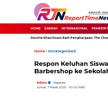
HOME
DAERAH
INTERNASIONAL
PEMERIN
an di Senayan, Destita Khairilisani Raih Penghargaan The Change
Home
Uncategorized
/
Respon Keluhan Siswa
Barbershop ke Sekola
Admin
- Reporter
Jumat, 7 Maret 2025
- 00:00 WIB