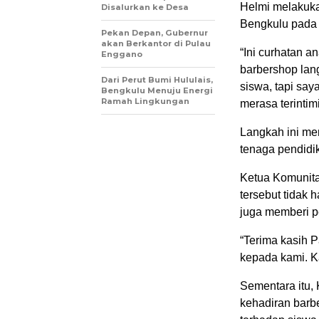
Helmi melakuka
Disalurkan ke Desa
Bengkulu pada 
Pekan Depan, Gubernur
akan Berkantor di Pulau
“Ini curhatan a
Enggano
barbershop lan
Dari Perut Bumi Hululais,
siswa, tapi sa
Bengkulu Menuju Energi
Ramah Lingkungan
merasa terintim
Langkah ini men
tenaga pendidik
Ketua Komunita
tersebut tidak 
juga memberi p
“Terima kasih 
kepada kami. K
Sementara itu,
kehadiran barb