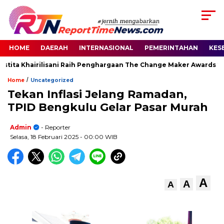
HOME
DAERAH
INTERNASIONAL
PEMERINTAHAN
KES
tita Khairilisani Raih Penghargaan The Change Maker Awards 202
/
Home
Uncategorized
Tekan Inflasi Jelang Ramadan,
TPID Bengkulu Gelar Pasar Murah
Admin
- Reporter
Selasa, 18 Februari 2025
- 00:00 WIB
A
A
A