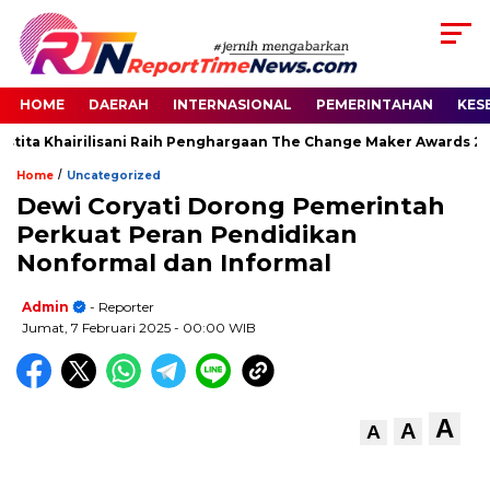
HOME
DAERAH
INTERNASIONAL
PEMERINTAHAN
KES
tita Khairilisani Raih Penghargaan The Change Maker Awards 2026
/
Home
Uncategorized
Dewi Coryati Dorong Pemerintah
Perkuat Peran Pendidikan
Nonformal dan Informal
Admin
- Reporter
Jumat, 7 Februari 2025
- 00:00 WIB
A
A
A