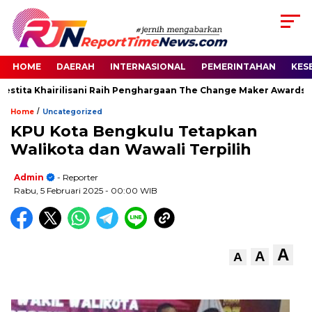
HOME
DAERAH
INTERNASIONAL
PEMERINTAHAN
KES
stita Khairilisani Raih Penghargaan The Change Maker Awards 20
/
Home
Uncategorized
KPU Kota Bengkulu Tetapkan
Walikota dan Wawali Terpilih
Admin
- Reporter
Rabu, 5 Februari 2025
- 00:00 WIB
A
A
A