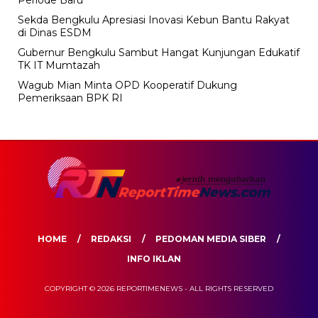
Periode Baru
Sekda Bengkulu Apresiasi Inovasi Kebun Bantu Rakyat
di Dinas ESDM
Gubernur Bengkulu Sambut Hangat Kunjungan Edukatif
TK IT Mumtazah
Wagub Mian Minta OPD Kooperatif Dukung
Pemeriksaan BPK RI
HOME
REDAKSI
PEDOMAN MEDIA SIBER
INFO IKLAN
COPYRIGHT © 2026 REPORTIMENEWS - ALL RIGHTS RESERVED