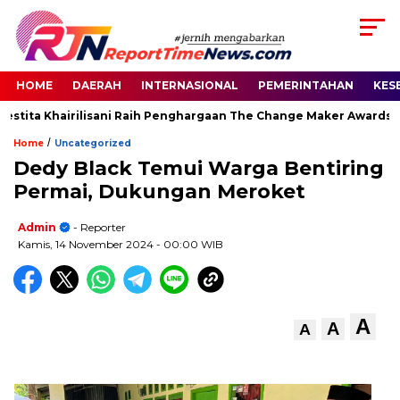
HOME
DAERAH
INTERNASIONAL
PEMERINTAHAN
KES
stita Khairilisani Raih Penghargaan The Change Maker Awards 20
/
Home
Uncategorized
Dedy Black Temui Warga Bentiring
Permai, Dukungan Meroket
Admin
- Reporter
Kamis, 14 November 2024
- 00:00 WIB
A
A
A