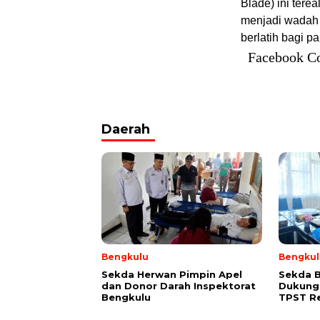
Blade) ini tere
menjadi wadah
berlatih bagi p
Facebook C
Daerah
Bengkulu
Bengkul
Sekda Herwan Pimpin Apel
Sekda 
dan Donor Darah Inspektorat
Dukung
Bengkulu
TPST R