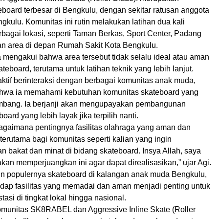
board terbesar di Bengkulu, dengan sekitar ratusan anggota
engkulu. Komunitas ini rutin melakukan latihan dua kali
bagai lokasi, seperti Taman Berkas, Sport Center, Padang
 dan area di depan Rumah Sakit Kota Bengkulu.
mengakui bahwa area tersebut tidak selalu ideal atau aman
teboard, terutama untuk latihan teknik yang lebih lanjut.
aktif berinteraksi dengan berbagai komunitas anak muda,
hwa ia memahami kebutuhan komunitas skateboard yang
mbang. Ia berjanji akan mengupayakan pembangunan
oard yang lebih layak jika terpilih nanti.
gaimana pentingnya fasilitas olahraga yang aman dan
 terutama bagi komunitas seperti kalian yang ingin
bakat dan minat di bidang skateboard. Insya Allah, saya
an memperjuangkan ini agar dapat direalisasikan,” ujar Agi.
 populernya skateboard di kalangan anak muda Bengkulu,
dap fasilitas yang memadai dan aman menjadi penting untuk
asi di tingkat lokal hingga nasional.
omunitas SK8RABEL dan Aggressive Inline Skate (Roller