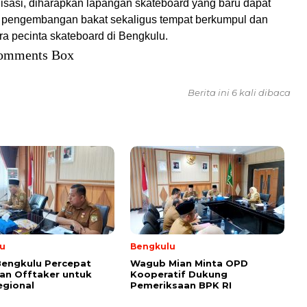
alisasi, diharapkan lapangan skateboard yang baru dapat
 pengembangan bakat sekaligus tempat berkumpul dan
ara pecinta skateboard di Bengkulu.
omments Box
Berita ini 6 kali dibaca
u
Bengkulu
Bengkulu Percepat
Wagub Mian Minta OPD
an Offtaker untuk
Kooperatif Dukung
egional
Pemeriksaan BPK RI