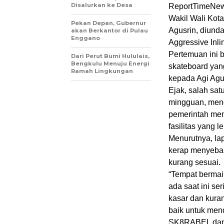
Disalurkan ke Desa
ReportTimeNews
Wakil Wali Kota
Pekan Depan, Gubernur
Agusrin, diund
akan Berkantor di Pulau
Enggano
Aggressive Inli
Pertemuan ini 
Dari Perut Bumi Hululais,
Bengkulu Menuju Energi
skateboard yan
Ramah Lingkungan
kepada Agi Agu
Ejak, salah sat
mingguan, meng
pemerintah me
fasilitas yang 
Menurutnya, la
kerap menyebab
kurang sesuai.
“Tempat bermai
ada saat ini s
kasar dan kuran
baik untuk men
SK8RABEL dan A