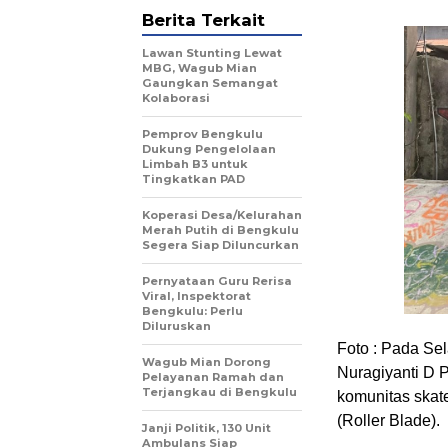
Berita Terkait
Lawan Stunting Lewat
MBG, Wagub Mian
Gaungkan Semangat
Kolaborasi
Pemprov Bengkulu
Dukung Pengelolaan
Limbah B3 untuk
Tingkatkan PAD
Koperasi Desa/Kelurahan
Merah Putih di Bengkulu
Segera Siap Diluncurkan
Pernyataan Guru Rerisa
Viral, Inspektorat
Bengkulu: Perlu
Diluruskan
Foto : Pada Se
Wagub Mian Dorong
Nuragiyanti D P
Pelayanan Ramah dan
Terjangkau di Bengkulu
komunitas skat
(Roller Blade).
Janji Politik, 130 Unit
Ambulans Siap