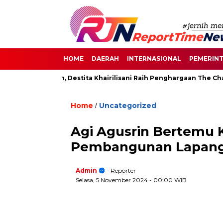
HOME
DAERAH
INTERNASIONAL
PEMERIN
an di Senayan, Destita Khairilisani Raih Penghargaan The Chang
Home
Uncategorized
/
Agi Agusrin Bertemu 
Pembangunan Lapanga
Admin
- Reporter
Selasa, 5 November 2024
- 00:00 WIB