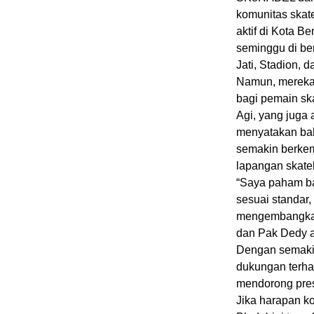
komunitas skate
aktif di Kota B
seminggu di ber
Jati, Stadion,
Namun, mereka 
bagi pemain ska
Agi, yang juga 
menyatakan ba
semakin berke
lapangan skateb
“Saya paham ba
sesuai standar,
mengembangkan 
dan Pak Dedy ak
Dengan semakin
dukungan terha
mendorong prest
Jika harapan k