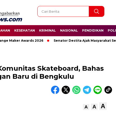
TAHAN
KESEHATAN
KRIMINAL
NASIONAL
PENDIDIKAN
POLI
e Maker Awards 2026
Senator Destita Ajak Masyarakat Selam
Komunitas Skateboard, Bahas
n Baru di Bengkulu
A
A
A