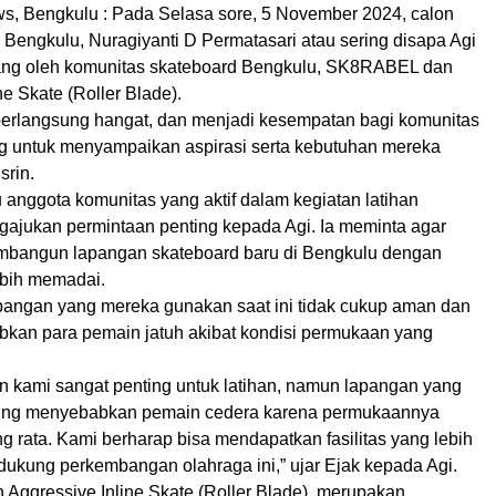
, Bengkulu : Pada Selasa sore, 5 November 2024, calon
 Bengkulu, Nuragiyanti D Permatasari atau sering disapa Agi
ang oleh komunitas skateboard Bengkulu, SK8RABEL dan
ne Skate (Roller Blade).
berlangsung hangat, dan menjadi kesempatan bagi komunitas
g untuk menyampaikan aspirasi serta kebutuhan mereka
srin.
u anggota komunitas yang aktif dalam kegiatan latihan
ajukan permintaan penting kepada Agi. Ia meminta agar
mbangun lapangan skateboard baru di Bengkulu dengan
lebih memadai.
pangan yang mereka gunakan saat ini tidak cukup aman dan
kan para pemain jatuh akibat kondisi permukaan yang
n kami sangat penting untuk latihan, namun lapangan yang
ering menyebabkan pemain cedera karena permukaannya
g rata. Kami berharap bisa mendapatkan fasilitas yang lebih
dukung perkembangan olahraga ini,” ujar Ejak kepada Agi.
ggressive Inline Skate (Roller Blade). merupakan