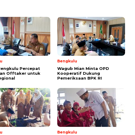
u
Bengkulu
Bengkulu Percepat
Wagub Mian Minta OPD
an Offtaker untuk
Kooperatif Dukung
egional
Pemeriksaan BPK RI
u
Bengkulu