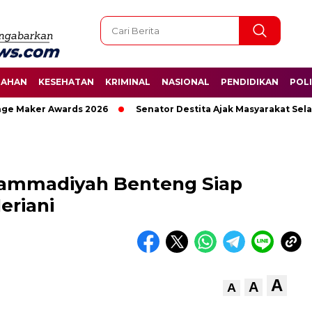
TAHAN
KESEHATAN
KRIMINAL
NASIONAL
PENDIDIKAN
POLI
e Maker Awards 2026
Senator Destita Ajak Masyarakat Selam
hammadiyah Benteng Siap
eriani
A
A
A