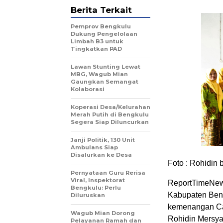
Berita Terkait
Pemprov Bengkulu
Dukung Pengelolaan
Limbah B3 untuk
Tingkatkan PAD
Lawan Stunting Lewat
MBG, Wagub Mian
Gaungkan Semangat
Kolaborasi
Koperasi Desa/Kelurahan
Merah Putih di Bengkulu
Segera Siap Diluncurkan
Janji Politik, 130 Unit
Ambulans Siap
Disalurkan ke Desa
Foto : Rohidi
Pernyataan Guru Rerisa
Viral, Inspektorat
ReportTimeNew
Bengkulu: Perlu
Kabupaten Ben
Diluruskan
kemenangan Cal
Wagub Mian Dorong
Rohidin Mersya
Pelayanan Ramah dan