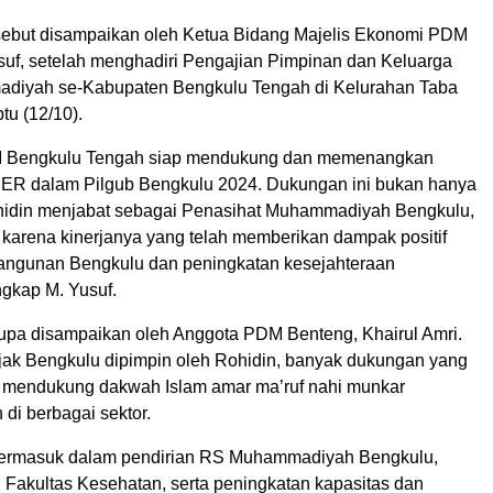
sebut disampaikan oleh Ketua Bidang Majelis Ekonomi PDM
suf, setelah menghadiri Pengajian Pimpinan dan Keluarga
diyah se-Kabupaten Bengkulu Tengah di Kelurahan Taba
tu (12/10).
M Bengkulu Tengah siap mendukung dan memenangkan
R dalam Pilgub Bengkulu 2024. Dukungan ini bukan hanya
hidin menjabat sebagai Penasihat Muhammadiyah Bengkulu,
 karena kinerjanya yang telah memberikan dampak positif
angunan Bengkulu dan peningkatan kesejahteraan
ngkap M. Yusuf.
upa disampaikan oleh Anggota PDM Benteng, Khairul Amri.
jak Bengkulu dipimpin oleh Rohidin, banyak dukungan yang
k mendukung dakwah Islam amar ma’ruf nahi munkar
i berbagai sektor.
 termasuk dalam pendirian RS Muhammadiyah Bengkulu,
akultas Kesehatan, serta peningkatan kapasitas dan