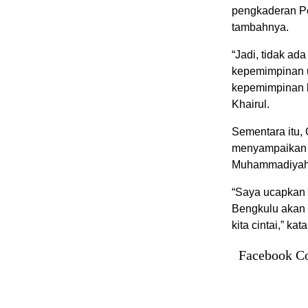
pengkaderan P
tambahnya.
“Jadi, tidak a
kepemimpinan u
kepemimpinan b
Khairul.
Sementara itu,
menyampaikan a
Muhammadiyah 
“Saya ucapkan 
Bengkulu akan 
kita cintai,” kat
Facebook C