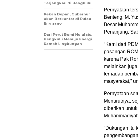
Terjangkau di Bengkulu
Pernyataan ter
Pekan Depan, Gubernur
Benteng, M. Yu
akan Berkantor di Pulau
Enggano
Besar Muhamma
Penanjung, Sab
Dari Perut Bumi Hululais,
Bengkulu Menuju Energi
“Kami dari PD
Ramah Lingkungan
pasangan ROME
karena Pak Ro
melainkan juga
terhadap pemb
masyarakat,” u
Pernyataan ser
Menurutnya, se
diberikan untu
Muhammadiyah d
“Dukungan itu
pengembangan F