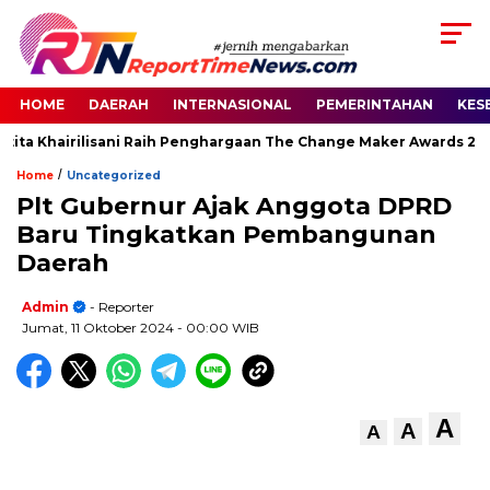
HOME
DAERAH
INTERNASIONAL
PEMERINTAHAN
KES
ita Khairilisani Raih Penghargaan The Change Maker Awards 2026
/
Home
Uncategorized
Plt Gubernur Ajak Anggota DPRD
Baru Tingkatkan Pembangunan
Daerah
Admin
- Reporter
Jumat, 11 Oktober 2024
- 00:00 WIB
A
A
A