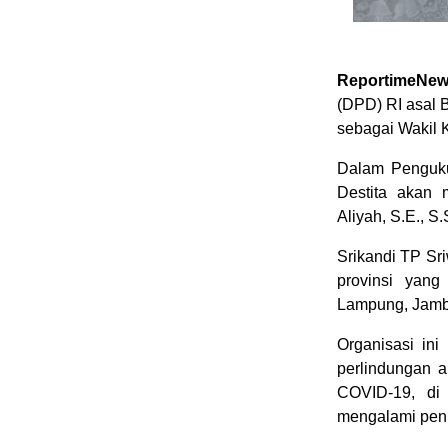
ReportimeNew
(DPD) RI asal Be
sebagai Wakil 
Dalam Penguku
Destita akan
Aliyah, S.E., S.
Srikandi TP Sr
provinsi yang
Lampung, Jambi
Organisasi in
perlindungan a
COVID-19, di
mengalami peni