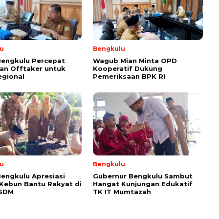
u
Bengkulu
Bengkulu Percepat
Wagub Mian Minta OPD
an Offtaker untuk
Kooperatif Dukung
egional
Pemeriksaan BPK RI
u
Bengkulu
engkulu Apresiasi
Gubernur Bengkulu Sambut
 Kebun Bantu Rakyat di
Hangat Kunjungan Edukatif
ESDM
TK IT Mumtazah