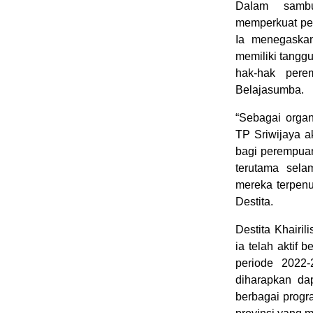
Dalam sambu
memperkuat per
Ia menegaska
memiliki tangg
hak-hak pere
Belajasumba.
“Sebagai orga
TP Sriwijaya 
bagi perempuan
terutama sela
mereka terpenu
Destita.
Destita Khairi
ia telah aktif 
periode 2022-
diharapkan da
berbagai prog