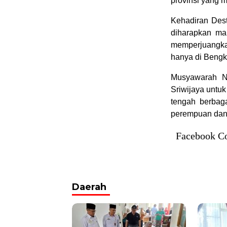
provinsi yang m
Kehadiran Dest
diharapkan m
memperjuangka
hanya di Bengku
Musyawarah Na
Sriwijaya untu
tengah berbag
perempuan dan 
Facebook C
Daerah