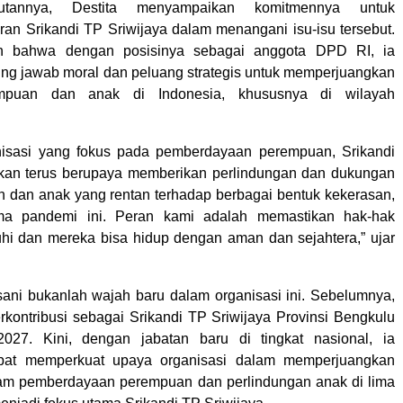
tannya, Destita menyampaikan komitmennya untuk
an Srikandi TP Sriwijaya dalam menangani isu-isu tersebut.
n bahwa dengan posisinya sebagai anggota DPD RI, ia
ung jawab moral dan peluang strategis untuk memperjuangkan
mpuan dan anak di Indonesia, khususnya di wilayah
nisasi yang fokus pada pemberdayaan perempuan, Srikandi
akan terus berupaya memberikan perlindungan dan dukungan
 dan anak yang rentan terhadap berbagai bentuk kekerasan,
ma pandemi ini. Peran kami adalah memastikan hak-hak
hi dan mereka bisa hidup dengan aman dan sejahtera,” ujar
lisani bukanlah wajah baru dalam organisasi ini. Sebelumnya,
berkontribusi sebagai Srikandi TP Sriwijaya Provinsi Bengkulu
2027. Kini, dengan jabatan baru di tingkat nasional, ia
pat memperkuat upaya organisasi dalam memperjuangkan
ram pemberdayaan perempuan dan perlindungan anak di lima