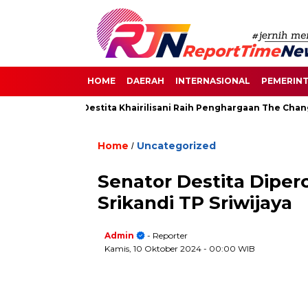
HOME
DAERAH
INTERNASIONAL
PEMERIN
 Senayan, Destita Khairilisani Raih Penghargaan The Change Make
Home
Uncategorized
/
Senator Destita Dipe
Srikandi TP Sriwijaya
Admin
- Reporter
Kamis, 10 Oktober 2024
- 00:00 WIB