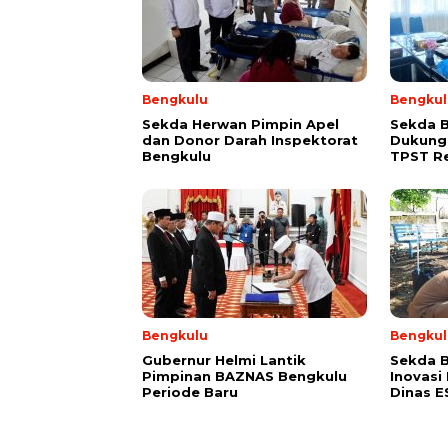
Bengkulu
Bengkul
Sekda Herwan Pimpin Apel
Sekda 
dan Donor Darah Inspektorat
Dukung
Bengkulu
TPST R
Bengkulu
Bengkul
Gubernur Helmi Lantik
Sekda B
Pimpinan BAZNAS Bengkulu
Inovasi
Periode Baru
Dinas 