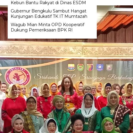
Kebun Bantu Rakyat di Dinas ESDM
Gubernur Bengkulu Sambut Hangat
Kunjungan Edukatif TK IT Mumtazah
Wagub Mian Minta OPD Kooperatif
Dukung Pemeriksaan BPK RI