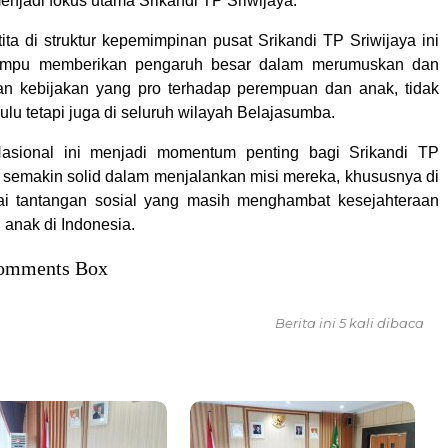
enjadi fokus utama Srikandi TP Sriwijaya.
ita di struktur kepemimpinan pusat Srikandi TP Sriwijaya ini
ampu memberikan pengaruh besar dalam merumuskan dan
n kebijakan yang pro terhadap perempuan dan anak, tidak
lu tetapi juga di seluruh wilayah Belajasumba.
sional ini menjadi momentum penting bagi Srikandi TP
k semakin solid dalam menjalankan misi mereka, khususnya di
ai tantangan sosial yang masih menghambat kesejahteraan
anak di Indonesia.
omments Box
Berita ini 5 kali dibaca