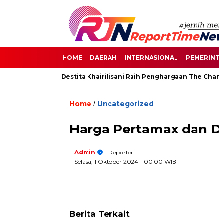
HOME
DAERAH
INTERNASIONAL
PEMERIN
 di Senayan, Destita Khairilisani Raih Penghargaan The Change M
Home
Uncategorized
/
Harga Pertamax dan D
Admin
- Reporter
Selasa, 1 Oktober 2024
- 00:00 WIB
Berita Terkait