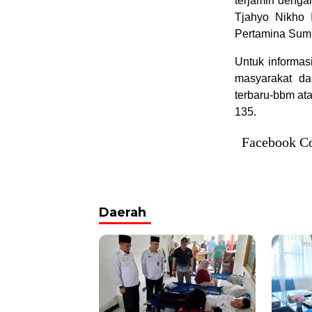
terjamin dengan
Tjahyo Nikho 
Pertamina Sum
Untuk informas
masyarakat dap
terbaru-bbm at
135.
Facebook C
Daerah