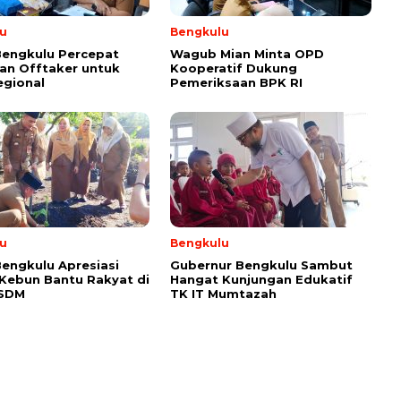
u
Bengkulu
Bengkulu Percepat
Wagub Mian Minta OPD
an Offtaker untuk
Kooperatif Dukung
egional
Pemeriksaan BPK RI
u
Bengkulu
engkulu Apresiasi
Gubernur Bengkulu Sambut
 Kebun Bantu Rakyat di
Hangat Kunjungan Edukatif
ESDM
TK IT Mumtazah