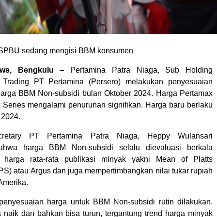
s SPBU sedang mengisi BBM konsumen
ws, Bengkulu
– Pertamina Patra Niaga, Sub Holding
Trading PT Pertamina (Persero) melakukan penyesuaian
harga BBM Non-subsidi bulan Oktober 2024. Harga Pertamax
 Series mengalami penurunan signifikan. Harga baru berlaku
 2024.
cretary PT Pertamina Patra Niaga, Heppy Wulansari
ahwa harga BBM Non-subsidi selalu dievaluasi berkala
n harga rata-rata publikasi minyak yakni Mean of Platts
S) atau Argus dan juga mempertimbangkan nilai tukar rupiah
Amerika.
penyesuaian harga untuk BBM Non-subsidi rutin dilakukan.
sa naik dan bahkan bisa turun, tergantung trend harga minyak