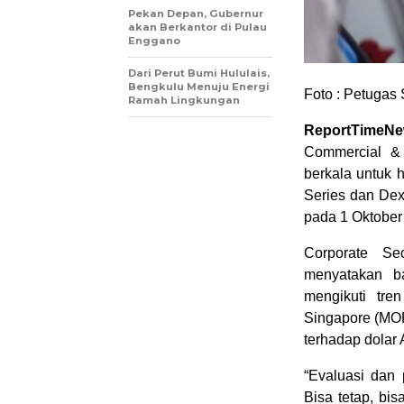
Pekan Depan, Gubernur
akan Berkantor di Pulau
Enggano
Dari Perut Bumi Hululais,
Bengkulu Menuju Energi
Foto : Petuga
Ramah Lingkungan
ReportTimeNe
Commercial & 
berkala untuk 
Series dan Dex
pada 1 Oktober
Corporate Se
menyatakan b
mengikuti tre
Singapore (MOP
terhadap dolar 
“Evaluasi dan 
Bisa tetap, bi