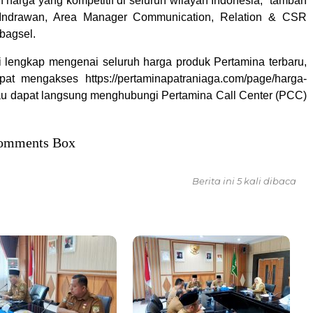
 harga yang kompetitif di seluruh wilayah Indonesia,” tambah
Indrawan, Area Manager Communication, Relation & CSR
bagsel.
i lengkap mengenai seluruh harga produk Pertamina terbaru,
at mengakses https://pertaminapatraniaga.com/page/harga-
au dapat langsung menghubungi Pertamina Call Center (PCC)
omments Box
Berita ini 5 kali dibaca