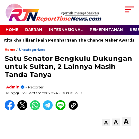
HOME
DAERAH
INTERNASIONAL
PEMERINTAHAN
KES
stita Khairilisani Raih Penghargaan The Change Maker Awards 202
/
Home
Uncategorized
Satu Senator Bengkulu Dukungan
untuk Sultan, 2 Lainnya Masih
Tanda Tanya
Admin
- Reporter
Minggu, 29 September 2024
- 00:00 WIB
A
A
A