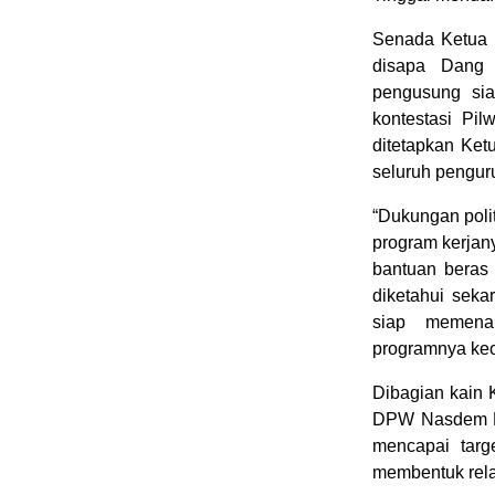
Senada Ketua 
disapa Dang 
pengusung si
kontestasi Pil
ditetapkan Ke
seluruh penguru
“Dukungan polit
program kerjan
bantuan beras 
diketahui seka
siap memenan
programnya keo
Dibagian kain 
DPW Nasdem Pr
mencapai targ
membentuk rela