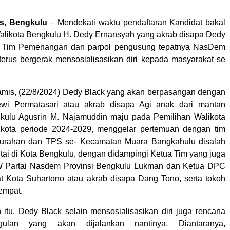
s, Bengkulu
– Mendekati waktu pendaftaran Kandidat bakal
Walikota Bengkulu H. Dedy Ernansyah yang akrab disapa Dedy
 Tim Pemenangan dan parpol pengusung tepatnya NasDem
erus bergerak mensosialisasikan diri kepada masyarakat se
.
Kamis, (22/8/2024) Dedy Black yang akan berpasangan dengan
ewi Permatasari atau akrab disapa Agi anak dari mantan
kulu Agusrin M. Najamuddin maju pada Pemilihan Walikota
ikota periode 2024-2029, menggelar pertemuan dengan tim
lurahan dan TPS se- Kecamatan Muara Bangkahulu disalah
ntai di Kota Bengkulu, dengan didampingi Ketua Tim yang juga
W Partai Nasdem Provinsi Bengkulu Lukman dan Ketua DPC
t Kota Suhartono atau akrab disapa Dang Tono, serta tokoh
tempat.
 itu, Dedy Black selain mensosialisasikan diri juga rencana
ulan yang akan dijalankan nantinya. Diantaranya,