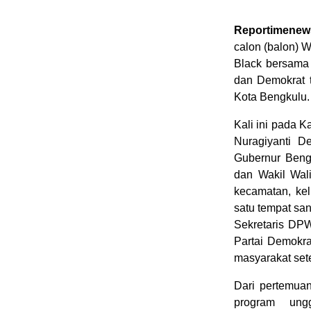
Reportimenew
calon (balon) 
Black bersama
dan Demokrat t
Kota Bengkulu
Kali ini pada 
Nuragiyanti D
Gubernur Beng
dan Wakil Wal
kecamatan, ke
satu tempat sa
Sekretaris DP
Partai Demokra
masyarakat se
Dari pertemuan
program ungg