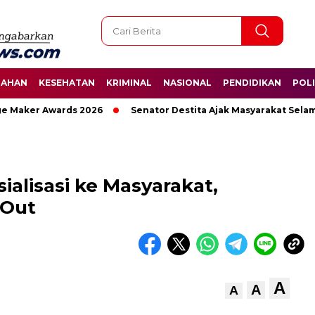
TAHAN
KESEHATAN
KRIMINAL
NASIONAL
PENDIDIKAN
POLI
r Awards 2026
Senator Destita Ajak Masyarakat Selamatkan 
ialisasi ke Masyarakat,
 Out
A
A
A