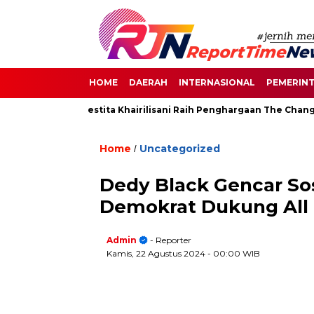
HOME
DAERAH
INTERNASIONAL
PEMERIN
Senayan, Destita Khairilisani Raih Penghargaan The Change Make
Home
Uncategorized
/
Dedy Black Gencar Sos
Demokrat Dukung All
Admin
- Reporter
Kamis, 22 Agustus 2024
- 00:00 WIB