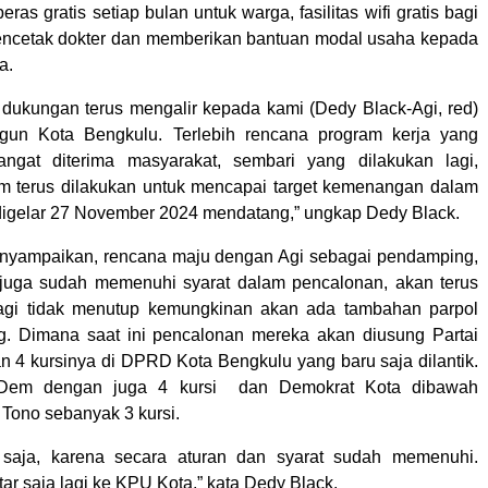
eras gratis setiap bulan untuk warga, fasilitas wifi gratis bagi
encetak dokter dan memberikan bantuan modal usaha kepada
ta.
, dukungan terus mengalir kepada kami (Dedy Black-Agi, red)
un Kota Bengkulu. Terlebih rencana program kerja yang
sangat diterima masyarakat, sembari yang dilakukan lagi,
m terus dilakukan untuk mencapai target kemenangan dalam
digelar 27 November 2024 mendatang,” ungkap Dedy Black.
nyampaikan, rencana maju dengan Agi sebagai pendamping,
juga sudah memenuhi syarat dalam pencalonan, akan terus
lagi tidak menutup kemungkinan akan ada tambahan parpol
g. Dimana saat ini pencalonan mereka akan diusung Partai
n 4 kursinya di DPRD Kota Bengkulu yang baru saja dilantik.
Dem dengan juga 4 kursi dan Demokrat Kota dibawah
Tono sebanyak 3 kursi.
r saja, karena secara aturan dan syarat sudah memenuhi.
ar saja lagi ke KPU Kota,” kata Dedy Black.