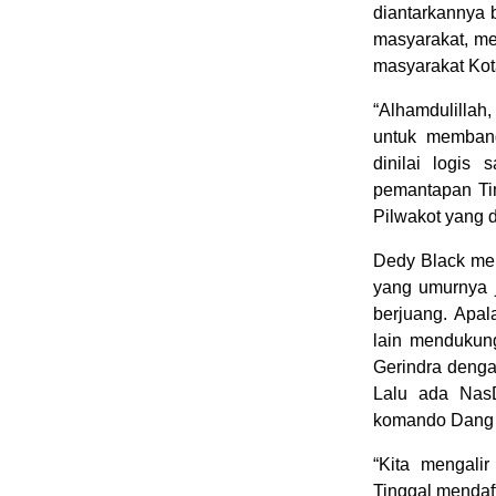
diantarkannya b
masyarakat, m
masyarakat Ko
“Alhamdulillah
untuk membang
dinilai logis 
pemantapan Ti
Pilwakot yang 
Dedy Black me
yang umurnya 
berjuang. Apa
lain mendukun
Gerindra denga
Lalu ada Nas
komando Dang 
“Kita mengali
Tinggal mendaft