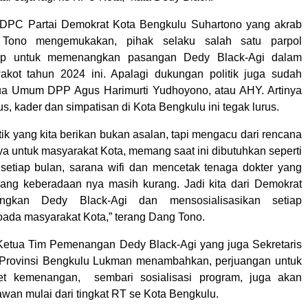
DPC Partai Demokrat Kota Bengkulu Suhartono yang akrab
Tono mengemukakan, pihak selaku salah satu parpol
ap untuk memenangkan pasangan Dedy Black-Agi dalam
wakot tahun 2024 ini. Apalagi dukungan politik juga sudah
tua Umum DPP Agus Harimurti Yudhoyono, atau AHY. Artinya
s, kader dan simpatisan di Kota Bengkulu ini tegak lurus.
ik yang kita berikan bukan asalan, tapi mengacu dari rencana
ya untuk masyarakat Kota, memang saat ini dibutuhkan seperti
setiap bulan, sarana wifi dan mencetak tenaga dokter yang
rang keberadaan nya masih kurang. Jadi kita dari Demokrat
gkan Dedy Black-Agi dan mensosialisasikan setiap
ada masyarakat Kota,” terang Dang Tono.
Ketua Tim Pemenangan Dedy Black-Agi yang juga Sekretaris
ovinsi Bengkulu Lukman menambahkan, perjuangan untuk
et kemenangan, sembari sosialisasi program, juga akan
wan mulai dari tingkat RT se Kota Bengkulu.