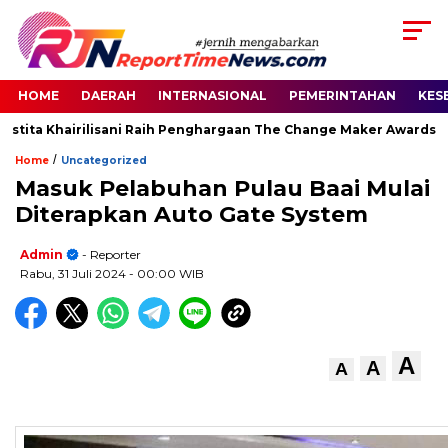
HOME
DAERAH
INTERNASIONAL
PEMERINTAHAN
KES
tita Khairilisani Raih Penghargaan The Change Maker Awards 202
/
Home
Uncategorized
Masuk Pelabuhan Pulau Baai Mulai
Diterapkan Auto Gate System
Admin
- Reporter
Rabu, 31 Juli 2024
- 00:00 WIB
A
A
A