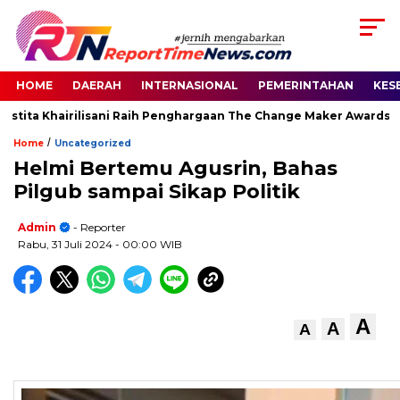
HOME
DAERAH
INTERNASIONAL
PEMERINTAHAN
KES
tita Khairilisani Raih Penghargaan The Change Maker Awards 202
/
Home
Uncategorized
Helmi Bertemu Agusrin, Bahas
Pilgub sampai Sikap Politik
Admin
- Reporter
Rabu, 31 Juli 2024
- 00:00 WIB
A
A
A